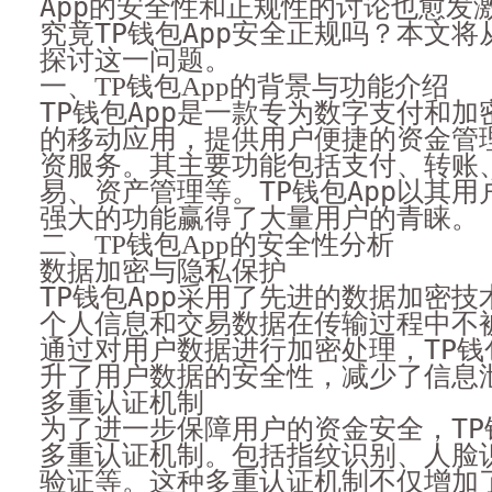
App的安全性和正规性的讨论也愈发
究竟TP钱包App安全正规吗？本文
探讨这一问题。
一、TP钱包App的背景与功能介绍
TP钱包App是一款专为数字支付和
的移动应用，提供用户便捷的资金管
资服务。其主要功能包括支付、转账
易、资产管理等。TP钱包App以其
强大的功能赢得了大量用户的青睐。
二、TP钱包App的安全性分析
数据加密与隐私保护
TP钱包App采用了先进的数据加密
个人信息和交易数据在传输过程中不
通过对用户数据进行加密处理，TP钱
升了用户数据的安全性，减少了信息
多重认证机制
为了进一步保障用户的资金安全，TP
多重认证机制。包括指纹识别、人脸
验证等。这种多重认证机制不仅增加