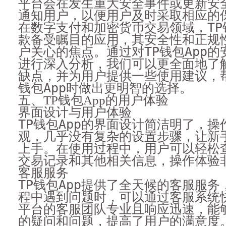
平台会在发生重大安全事件或更新安
通知用户，以便用户及时采取相应的
在数字支付和加密货币交易领域，TP
款备受瞩目的应用，其安全性和正规
户关心的焦点。通过对TP钱包App
进行深入分析，我们可以更全面地了
缺点，并为用户提供一些使用建议，帮
钱包App时做出更明智的选择。
五、TP钱包App的用户体验
界面设计与用户体验
TP钱包App的界面设计简洁明了，
观，几乎没有复杂的设置步骤，让新
上手。在使用过程中，用户可以轻松
交易记录和其他相关信息，操作体验
客服服务
TP钱包App提供了全天候的客服服
程中遇到问题时，可以通过客服系统
平台的客服团队专业且响应迅速，能
的疑问和问题，提高了用户的满意度